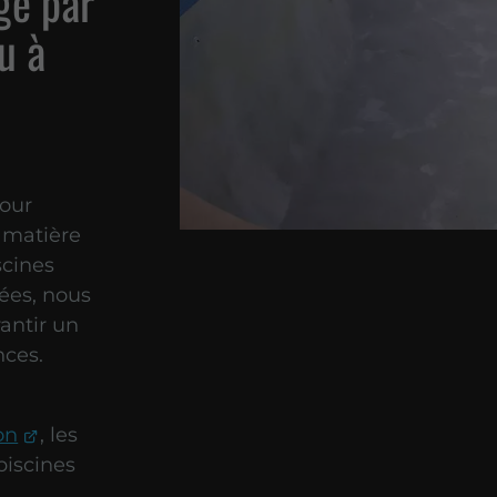
ge par
u à
our
 matière
scines
rées, nous
antir un
nces.
on
, les
piscines