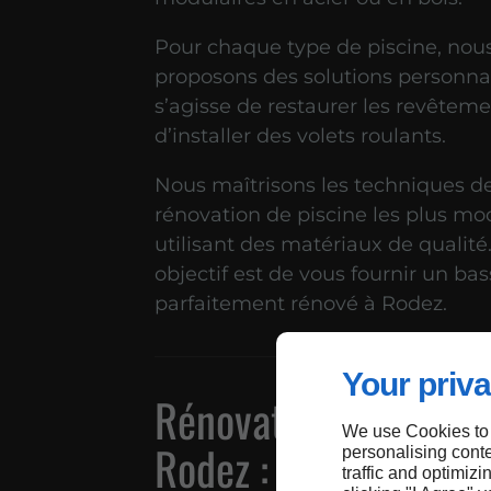
Pour chaque type de piscine, nou
proposons des solutions personnali
s’agisse de restaurer les revêtem
d’installer des volets roulants.
Nous maîtrisons les techniques d
rénovation de piscine les plus mo
utilisant des matériaux de qualité
objectif est de vous fournir un bas
parfaitement rénové à Rodez.
Your priva
Rénovation de piscin
We use Cookies to
Rodez : les étapes à 
personalising conte
traffic and optimizi