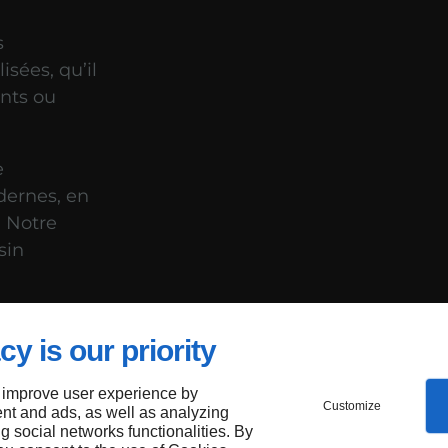
s
sées, qu’il
ents ou
e
dernes, en
. Notre
sin
cy is our priority
e à
 improve user experience by
suivre
Customize
nt and ads, as well as analyzing
ng social networks functionalities. By