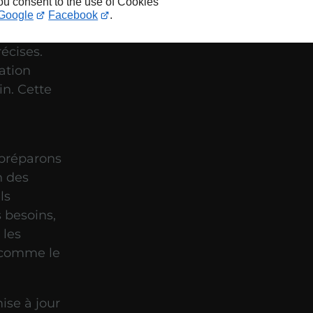
you consent to the use of Cookies
Google
Facebook
.
e
à
écises.
ation
in. Cette
 préparons
n des
ls
 besoins,
 les
 comme le
se à jour