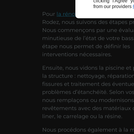
clicking "I Agree" 
from our providers
Pour
la rénovation de votre piscin
Rodez, nous suivons des étapes pr
Nous commençons par une évalu
minutieuse de l’état de votre bass
étape nous permet de définir les
interventions nécessaires.
Ensuite, nous vidons la piscine et
la structure : nettoyage, réparatio
fissures et traitement des éventue
problèmes d’étanchéité. Selon vos
nous remplaçons ou modernisons
revêtements avec des matériaux
liner, le carrelage ou la résine.
Nous procédons également à la mi