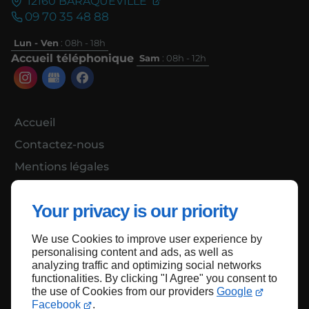
12160
BARAQUEVILLE
09 70 35 48 88
Lun - Ven
: 08h - 18h
Accueil téléphonique
Sam
: 08h - 12h
Accueil
Contactez-nous
Mentions légales
Plan du site
Your privacy is our priority
We use Cookies to improve user experience by
Haut de page
personalising content and ads, as well as
analyzing traffic and optimizing social networks
functionalities. By clicking "I Agree" you consent to
the use of Cookies from our providers
Google
Facebook
.