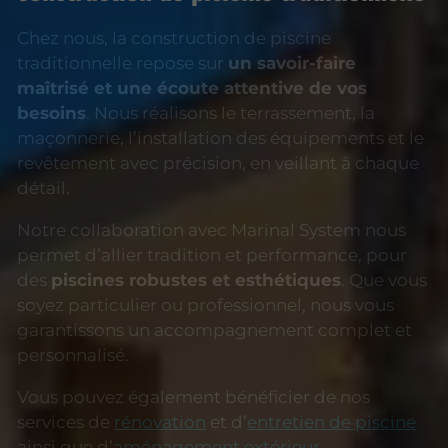
Chez nous, la construction de piscine
traditionnelle repose sur
un savoir-faire
maîtrisé et une écoute attentive de vos
besoins
. Nous réalisons le terrassement, la
maçonnerie, l’installation des équipements et le
revêtement avec précision, en veillant à chaque
détail.
Notre collaboration avec Marinal System nous
permet d’allier tradition et performance, pour
des
piscines robustes et esthétiques
. Que vous
soyez particulier ou professionnel, nous vous
garantissons un accompagnement complet et
personnalisé.
Vous pouvez également bénéficier de nos
services de
rénovation
et d’
entretien de piscine
ainsi que d’
aménagement extérieur
.