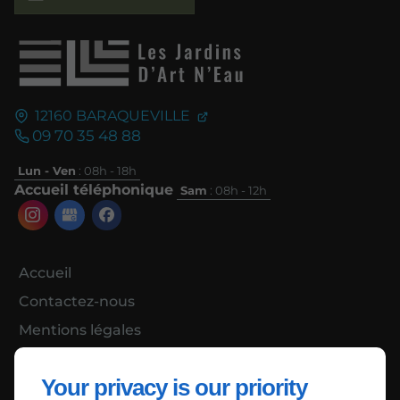
12160
BARAQUEVILLE
09 70 35 48 88
Lun - Ven
: 08h - 18h
Accueil téléphonique
Sam
: 08h - 12h
Accueil
Contactez-nous
Mentions légales
Plan du site
Your privacy is our priority