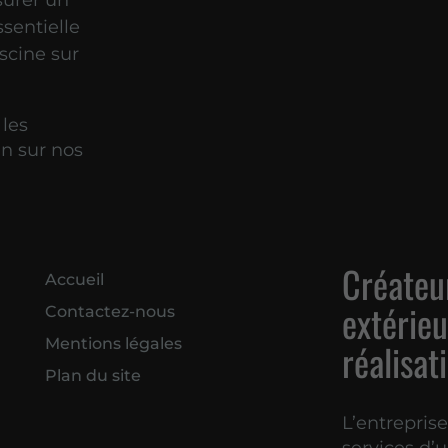
surer un
sentielle
iscine sur
 les
n sur nos
Créateur
Accueil
extérieu
Contactez-nous
Mentions légales
réalisat
Plan du site
L’entrepris
services d’