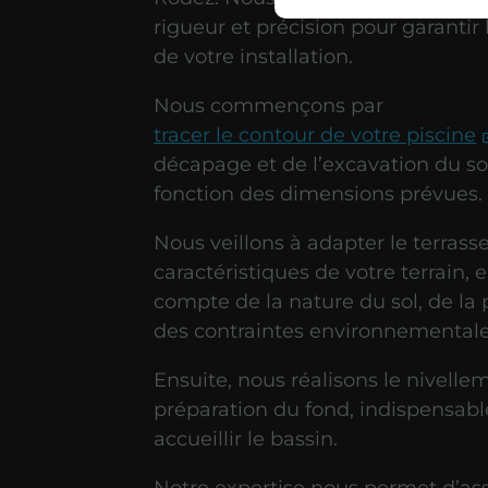
rigueur et précision pour garantir l
de votre installation.
Nous commençons par
tracer le contour de votre piscine
décapage et de l’excavation du so
fonction des dimensions prévues.
Nous veillons à adapter le terras
caractéristiques de votre terrain, 
compte de la nature du sol, de la 
des contraintes environnementale
Ensuite, nous réalisons le nivellem
préparation du fond, indispensabl
accueillir le bassin.