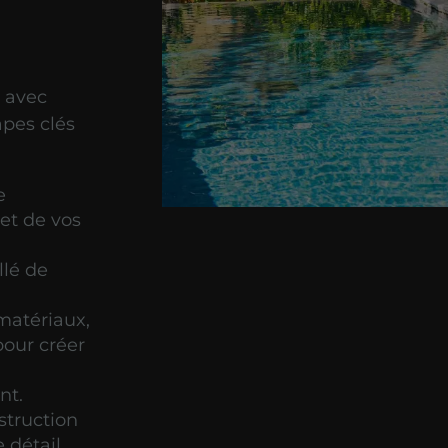
 avec
apes clés
e
 et de vos
llé de
matériaux,
pour créer
nt.
struction
 détail