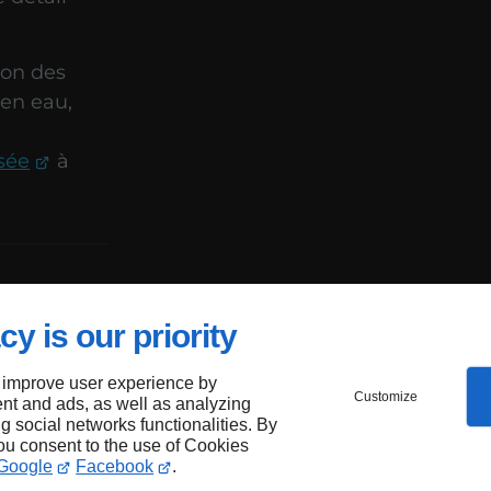
ion des
 en eau,
isée
à
ine à
cy is our priority
ent
 improve user experience by
Customize
nt and ads, as well as analyzing
ng social networks functionalities. By
portante
you consent to the use of Cookies
ine à
Google
Facebook
.
e avec