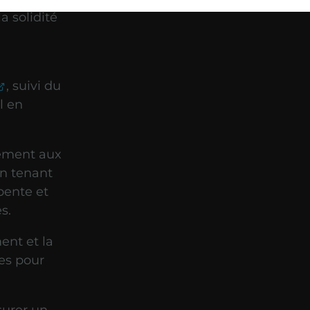
a solidité
, suivi du
l en
sement aux
en tenant
pente et
s.
ent et la
es pour